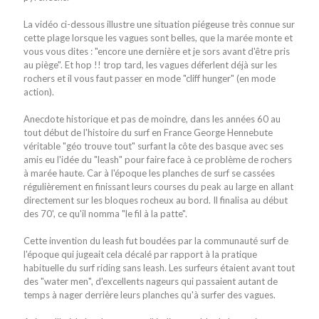
La vidéo ci-dessous illustre une situation piégeuse très connue sur
cette plage lorsque les vagues sont belles, que la marée monte et
vous vous dites : "encore une dernière et je sors avant d'être pris
au piège". Et hop !! trop tard, les vagues déferlent déjà sur les
rochers et il vous faut passer en mode "cliff hunger" (en mode
action).
Anecdote historique et pas de moindre, dans les années 60 au
tout début de l'histoire du surf en France George Hennebute
véritable "géo trouve tout" surfant la côte des basque avec ses
amis eu l'idée du "leash" pour faire face à ce problème de rochers
à marée haute. Car à l'époque les planches de surf se cassées
régulièrement en finissant leurs courses du peak au large en allant
directement sur les bloques rocheux au bord. Il finalisa au début
des 70', ce qu'il nomma "le fil à la patte".
Cette invention du leash fut boudées par la communauté surf de
l'époque qui jugeait cela décalé par rapport à la pratique
habituelle du surf riding sans leash. Les surfeurs étaient avant tout
des "water men", d'excellents nageurs qui passaient autant de
temps à nager derrière leurs planches qu'à surfer des vagues.