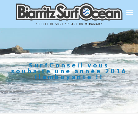
SurfConseil vous
souhaite une année 2016
flamboyante !!